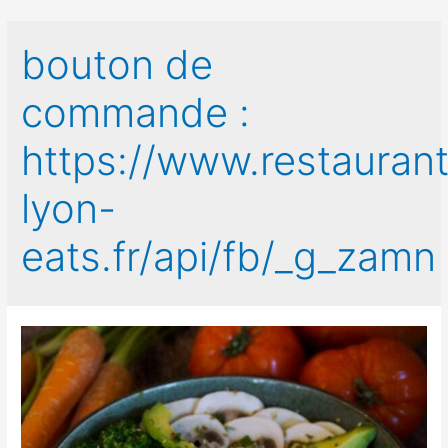
bouton de
commande :
https://www.restauran
lyon-
eats.fr/api/fb/_g_zamn