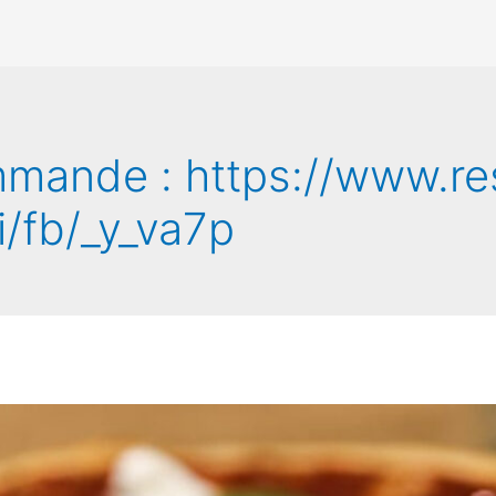
mmande :
https://www.re
i/fb/_y_va7p