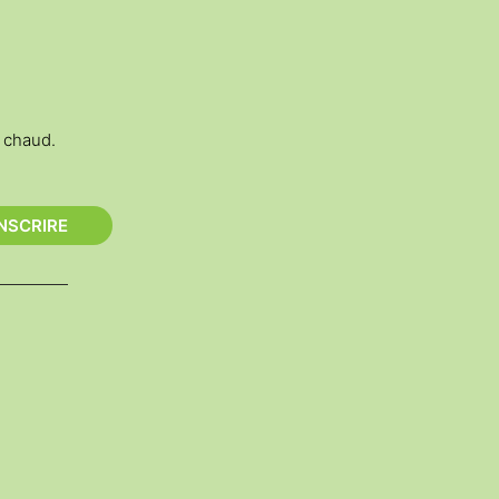
!
t chaud.
INSCRIRE