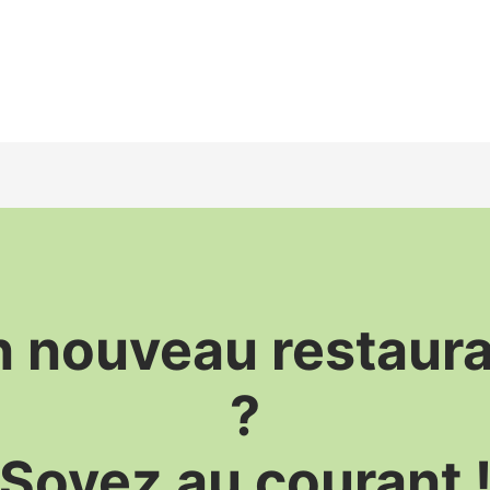
 nouveau restaur
?
Soyez au courant 