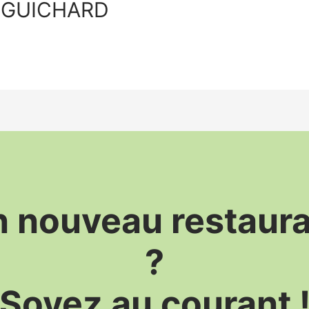
E GUICHARD
 nouveau restaur
?
Soyez au courant 