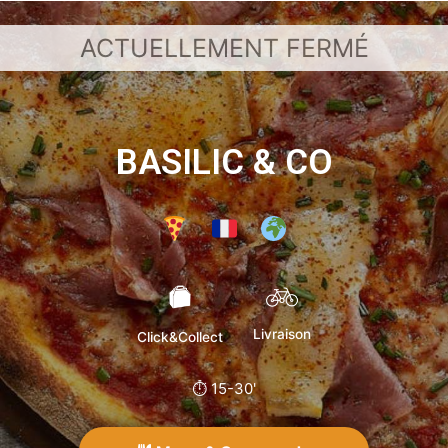
BASILIC & CO
Livraison
Click&Collect
⏱ 15-30'